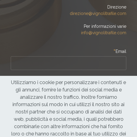
Direzione
direzione@vignolitrafile.com
Per informazioni varie
info@vignolitrafile.com
*
Email
Message
Utilizziamo i cookie per personalizzare i contenuti e
gli annunci, fornire le funzioni dei social media e
analizzare il nostro traffico. Inoltre forniamo
informazioni sul modo in cui utilizzi il nostro sito ai
nostri partner che si occupano di analisi dei dati
web, pubblicità e social media, i quali potrebbero
combinarle con altre informazioni che hai fornito
Contattaci
loro o che hanno raccolto in base al tuo utilizzo dei